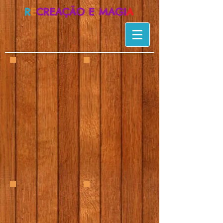
R
E
CREAÇÃO
E
MAGI
A